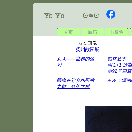
首页
履历
出版物
友友画像
扬州故园展
女人——世界的色
柏林艺术
彩
周“1+1”波
街92号画
摇曳在异乡的孤独
友友：漂泊
之树，梦想之树