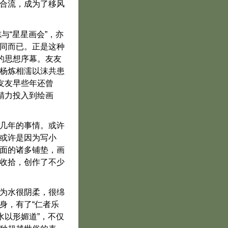
合流，成为了移风
与“星星画会”，亦
同而已。正是这种
的思想序幕。友友
杨炼相濡以沫共患
友友早些年还曾
精力投入到绘画
几年的事情。或许
或许是因为写小
面的诸多铺垫，画
收拾，创作了不少
为水很阴柔，很绵
身，有了“仁者乐
水以形媚道”，不仅