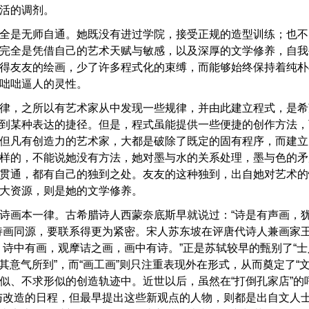
活的调剂。
全是无师自通。她既没有进过学院，接受正规的造型训练；也不
完全是凭借自己的艺术天赋与敏感，以及深厚的文学修养，自我
得友友的绘画，少了许多程式化的束缚，而能够始终保持着纯朴
咄咄逼人的灵性。
律，之所以有艺术家从中发现一些规律，并由此建立程式，是希
到某种表达的捷径。但是，程式虽能提供一些便捷的创作方法，
但凡有创造力的艺术家，大都是破除了既定的固有程序，而建立
样的，不能说她没有方法，她对墨与水的关系处理，墨与色的矛
贯通，都有自己的独到之处。友友的这种独到，出自她对艺术的
大资源，则是她的文学修养。
诗画本一律。古希腊诗人西蒙奈底斯早就说过：“诗是有声画，
诗画同源，要联系得更为紧密。宋人苏东坡在评唐代诗人兼画家
，诗中有画，观摩诘之画，画中有诗。”正是苏轼较早的甄别了“士人
取其意气所到”，而“画工画”则只注重表现外在形式，从而奠定了“
似、不求形似的创造轨迹中。近世以后，虽然在“打倒孔家店”的
与改造的日程，但最早提出这些新观点的人物，则都是出自文人