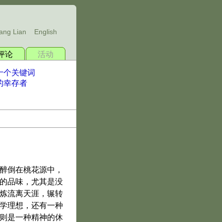
ang Lian
English
评论
活动
十个关键词
的幸存者
醉倒在桃花源中，
的品味，尤其是没
炼流离天涯，辗转
学理想，还有一种
则是一种精神的休