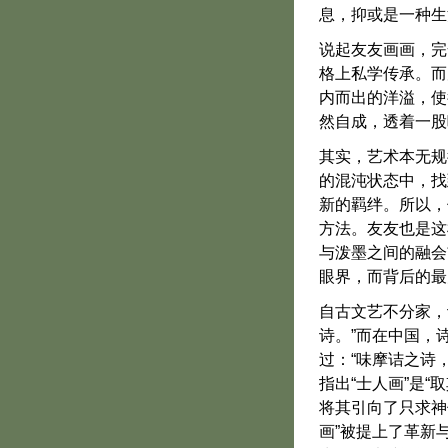
息，抑或是一种生
说起友友画画，完
格上私学传承。而
内而出的洋溢，使
然自成，透着一股
其实，艺术本无规
的混沌状态中，找
新的羁绊。所以，
方法。友友也是这
与泼墨之间的融会
眼界，而背后的最
自古文艺不分家，
诗。”而在中国，
过：“味摩诘之诗
指出“士人画”是“
将其引向了只求神
画”被提上了革新