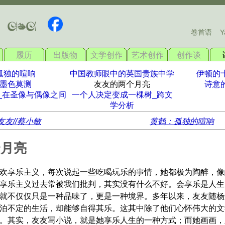
卷首语
Y
履历
出版物
文学创作
艺术创作
创作谈
孤独的喧响
中国教师眼中的英国贵族中学
伊顿的
墨色莫测
友友的两个月亮
诗意
_在圣像与偶像之间
一个人决定变成一棵树_跨文
学分析
友友//蔡小敏
黄鹤：孤独的喧响
个月亮
欢享乐主义，每次说起一些吃喝玩乐的事情，她都极为陶醉，像
享乐主义过去常被我们批判，其实没有什么不好。会享乐是人生
就不仅仅只是一种品味了，更是一种境界。多年以来，友友随杨
泊不定的生活，却能够自得其乐。这其中除了他们心怀伟大的文
。其实，友友写小说，就是她享乐人生的一种方式；而她画画，