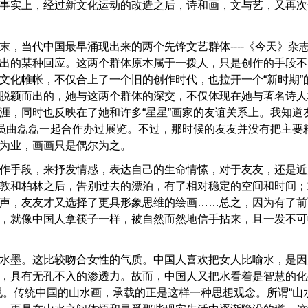
事实上，经过新文化运动的改造之后，诗和画，文与艺，又再次
末，当代中国最早涌现出来的两个先锋文艺群体----《今天》杂志
出的某种回应。这两个群体原本属于一拨人，只是创作的手段不
文化帷帐，不仅合上了一个旧的创作时代，也拉开一个“新时期”
脱颖而出的，她与这两个群体的深交，不仅体现在她与著名诗人
涯，同时也反映在了她和许多“星星”画家的友谊关系上。我知道
成员曲磊磊一起合作办过展览。不过，那时候的友友并没有把主要
为业，画画只是偶尔为之。
作手段，来抒发情感，表达自己的生命情愫，对于友友，还是近
敦和柏林之后，告别过去的漂泊，有了相对稳定的空间和时间；
声，友友才又选择了更具形象思维的绘画……总之，因为有了前
，就像中国人拿筷子一样，被自然而然地信手拈来，且一发不可
水墨。这比较吻合女性的气质。中国人喜欢把女人比喻水，是因
，具有无孔不入的渗透力。故而，中国人又把水看着是智慧的化
说。传统中国的山水画，承载的正是这样一种思想观念。所谓“山