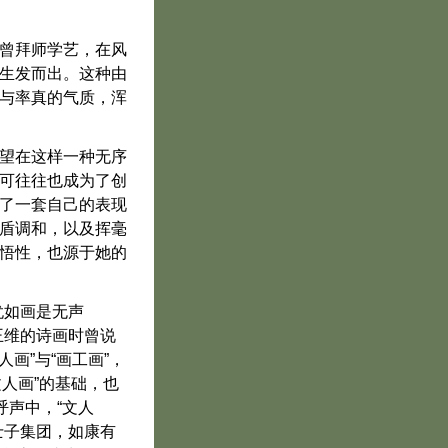
曾拜师学艺，在风
生发而出。这种由
与率真的气质，浑
望在这样一种无序
可往往也成为了创
了一套自己的表现
盾调和，以及挥毫
悟性，也源于她的
犹如画是无声
王维的诗画时曾说
画”与“画工画”，
文人画”的基础，也
呼声中，“文人
士子集团，如康有