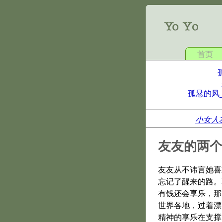
首页
孤悬的风
小女人
友友的两
友友从不讳言她喜
忘记了醒来的路。
有钱还会享乐，那
世界各地，过着漂
精神的享乐在支撑