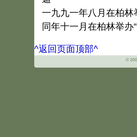
一九九一年八月在柏林
同年十一月在柏林举办“
^返回页面顶部^
© 20