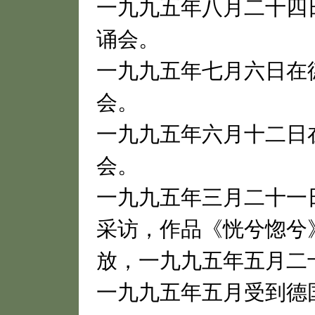
一九九五年八月二十四
诵会。
一九九五年七月六日在
会。
一九九五年六月十二日
会。
一九九五年三月二十一
采访，作品《恍兮惚兮》
放，一九九五年五月二
一九九五年五月受到德