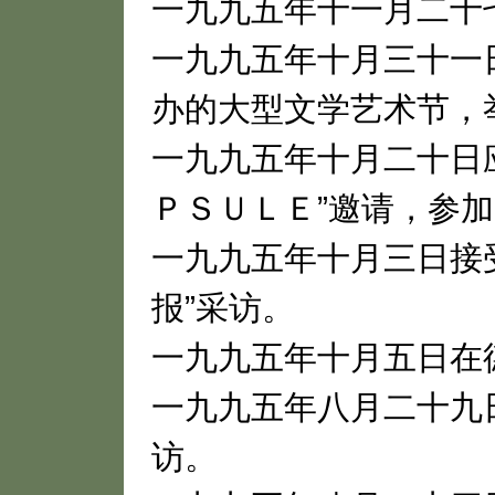
一九九五年十一月二十
一九九五年十月三十一
办的大型文学艺术节，
一九九五年十月二十日
ＰＳＵＬＥ”邀请，参加
一九九五年十月三日接
报”采访。
一九九五年十月五日在德
一九九五年八月二十九日
访。