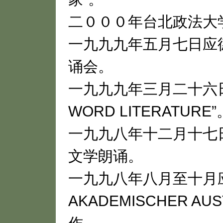
二０００年台北政法大
一九九九年五月七日应
诵会。
一九九九年三月二十六日
WORD LITERATURE”
一九九八年十二月十七
文学朗诵。
一九九八年八月至十月应
AKADEMISCHER A