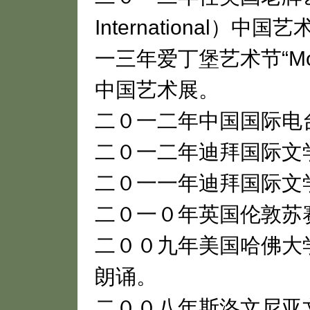
International
一三年爱丁堡艺术节“Mov
中国艺术展。
二０一二年中国国际电
二０一二年迪拜国际文
二０一一年迪拜国际文
二０一０年英国伦敦苏
二００九年美国哈佛大
朗诵。
二００八年斯洛文尼亚