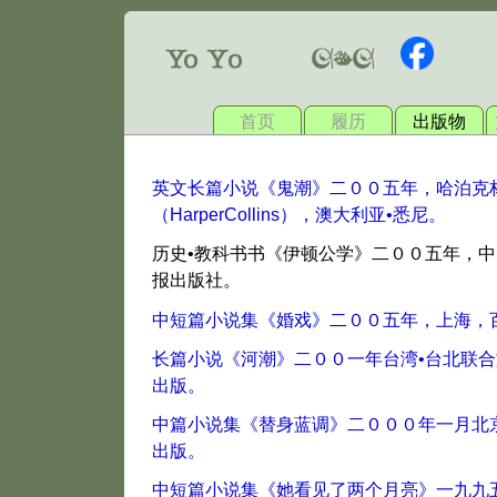
首页
履历
出版物
英文长篇小说《鬼潮》二００五年，哈泊克
（HarperCollins），澳大利亚•悉尼。
历史•教科书书《伊顿公学》二００五年，
报出版社。
中短篇小说集《婚戏》二００五年，上海，
长篇小说《河潮》二００一年台湾•台北联
出版。
中篇小说集《替身蓝调》二０００年一月北
出版。
中短篇小说集《她看见了两个月亮》一九九