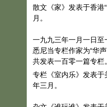
散文《家》发表于香港“
月。
一九九三年一月一日至
悉尼当专栏作家为“华声
共发表一百零一篇专栏
专栏《室内乐》发表于
年三月。
杂文《谁玩谁》发表于