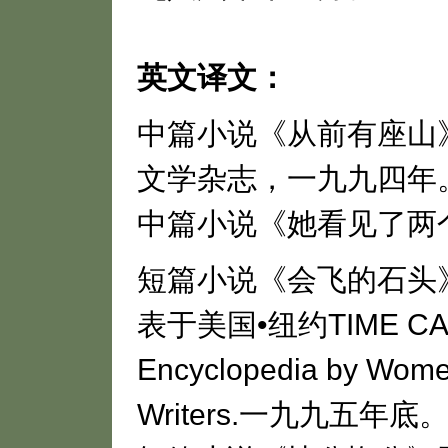
英文译文：
中篇小说《从前有座山
文学杂志，一九九四年
中篇小说《她看见了两
短篇小说《会飞的石头
表于美国•纽约TIME CAPS
Encyclopedia by Women
Writers.一九九五年底