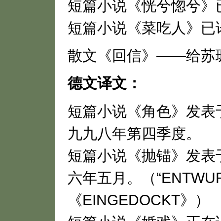
短篇小说《恍兮惚兮》
短篇小说《菜吃人》已
散文《回信》——给苏
德文译文：
短篇小说《角色》发表于
九九八年第四季度。
短篇小说《抛锚》发表
六年五月。（“ENTWURFE
《EINGEDOCKT》）