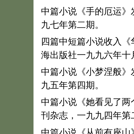
中篇小说《手的厄运》
九七年第二期。
四篇中短篇小说收入《
海出版社一九九六年十
中篇小说《小梦涅般》
九五年第四期。
中篇小说《她看见了两
刊杂志，一九九四年第
中篇小说《从前有座山