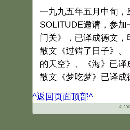
一九九五年五月中旬，应AK
SOLITUDE邀请，
门关》，已译成德文，
散文《过错了日子》、
的天空》、《海》已译
散文《梦吃梦》已译成
^返回页面顶部^
© 20