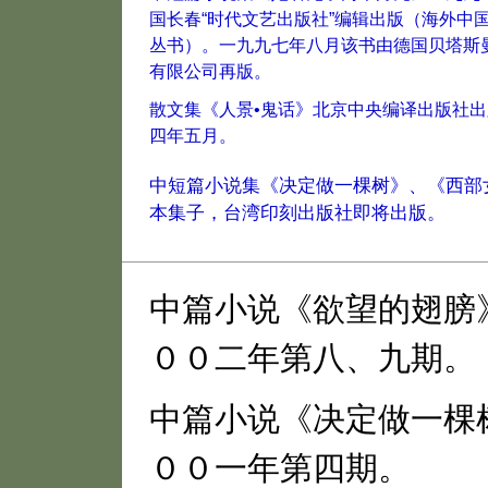
国长春“时代文艺出版社”编辑出版（海外中
丛书）。一九九七年八月该书由德国贝塔斯
有限公司再版。
散文集《人景•鬼话》北京中央编译出版社
四年五月。
中短篇小说集《决定做一棵树》、《西部
本集子，台湾印刻出版社即将出版。
中篇小说《欲望的翅膀
００二年第八、九期。
中篇小说《决定做一棵
００一年第四期。