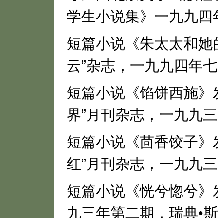
学生小说集》一九九四
短篇小说《朱太太和她
云”杂志，一九九四年
短篇小说《馅饼西施》
界”月刊杂志，一九九
短篇小说《茴香饺子》
红”月刊杂志，一九九
短篇小说《恍兮惚兮》
九三年第二期，瑞典•