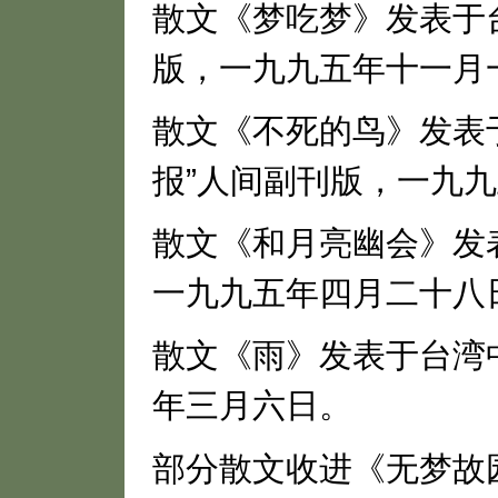
散文《梦吃梦》发表于
版，一九九五年十一月
散文《不死的鸟》发表
报”人间副刊版，一九
散文《和月亮幽会》发
一九九五年四月二十八
散文《雨》发表于台湾
年三月六日。
部分散文收进《无梦故