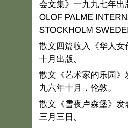
会文集》一九九七年出版。（P
OLOF PALME INTERN
STOCKHOLM SWED
散文四篇收入《华人女
十月出版。
散文《艺术家的乐园》
九六年十月，伦敦。
散文《雪夜卢森堡》发
三月三日。