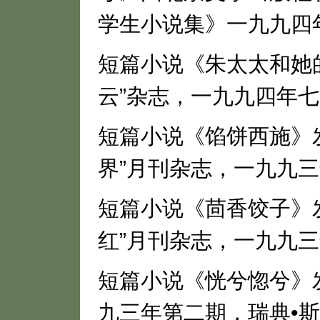
学生小说集》一九九四
短篇小说《朱太太和她
云”杂志，一九九四年
短篇小说《馅饼西施》
界”月刊杂志，一九九
短篇小说《茴香饺子》
红”月刊杂志，一九九
短篇小说《恍兮惚兮》
九三年第二期，瑞典•