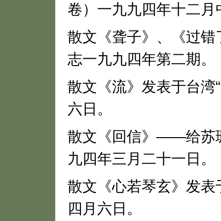
卷）一九九四年十二月
散文《聋子》、《过错
志一九九四年第二期。
散文《流》发表于台湾
六日。
散文《回信》——给苏
九四年三月二十一日。
散文《心若琴玄》发表
四月六日。