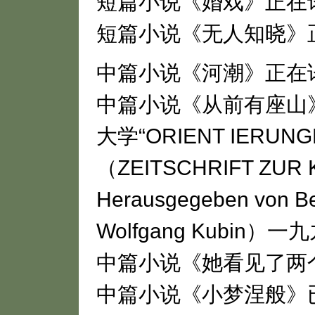
短篇小说《婚戏》正在
短篇小说《无人知晓》
中篇小说《河潮》正在
中篇小说《从前有座山
大学“ORIENT IERU
（ZEITSCHRIFT ZUR 
Herausgegeben von B
Wolfgang Kubin
中篇小说《她看见了两
中篇小说《小梦涅般》