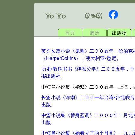
首页
履历
出版物
英文长篇小说《鬼潮》二００五年，哈泊克
（HarperCollins），澳大利亚•悉尼。
历史•教科书书《伊顿公学》二００五年，
报出版社。
中短篇小说集《婚戏》二００五年，上海，
长篇小说《河潮》二００一年台湾•台北联
出版。
中篇小说集《替身蓝调》二０００年一月北
出版。
中短篇小说集《她看见了两个月亮》一九九