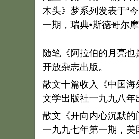
木头》梦系列发表于“
一期，瑞典•斯德哥尔
随笔《阿拉伯的月亮也
开放杂志出版。
散文十篇收入《中国海
文学出版社一九九八年
散文《开向内心沉默的
一九九七年第一期，美