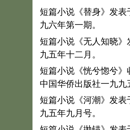
短篇小说《替身》发表
九六年第一期。
短篇小说《无人知晓》
九五年十二月。
短篇小说《恍兮惚兮》
中国华侨出版社一九九
短篇小说《河潮》发表
九五年九月号。
短篇小说《抛锚》发表