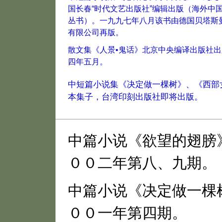
国长春“时代文艺出版社”编辑出版（海外中
丛书）。一九九七年八月该书由德国贝塔斯
有限公司再版。
散文集《人景•鬼话》北京中央编译出版社
四年五月。
中短篇小说集《决定做一棵树》、《西部
本集子，台湾印刻出版社即将出版。
中篇小说《欲望的翅膀
００二年第八、九期。
中篇小说《决定做一棵
００一年第四期。