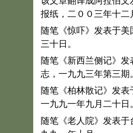
该文章翻译成阿拉伯文
报纸，二００三年十二
随笔《惊吓》发表于美
三十日。
随笔《新西兰侧记》发表
志，一九九三年第三期
随笔《柏林散记》发表
一九九一年九月二十日
随笔《老人院》发表于