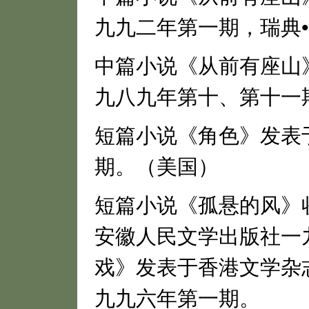
九九二年第一期，瑞典
中篇小说《从前有座山
九八九年第十、第十一
短篇小说《角色》发表
期。（美国）
短篇小说《孤悬的风》
安徽人民文学出版社一
戏》发表于香港文学杂
九九六年第一期。