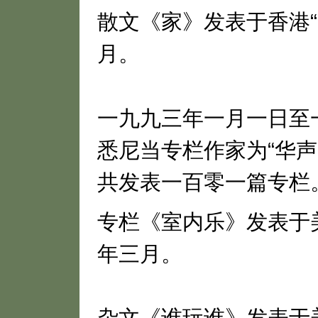
散文《家》发表于香港“
月。
一九九三年一月一日至
悉尼当专栏作家为“华声
共发表一百零一篇专栏
专栏《室内乐》发表于
年三月。
杂文《谁玩谁》发表于