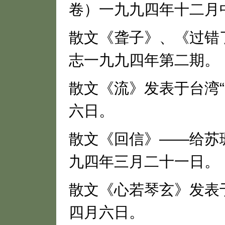
卷）一九九四年十二月
散文《聋子》、《过错
志一九九四年第二期。
散文《流》发表于台湾
六日。
散文《回信》——给苏
九四年三月二十一日。
散文《心若琴玄》发表
四月六日。