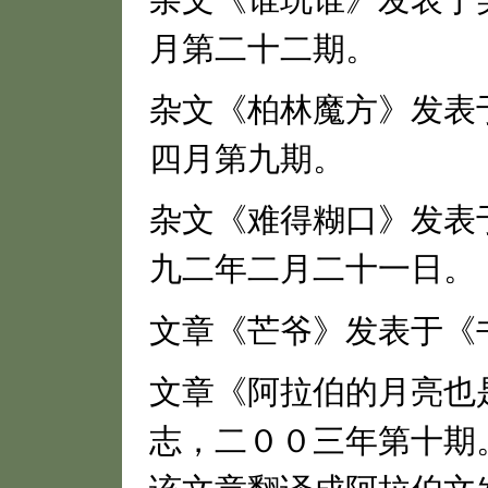
月第二十二期。
杂文《柏林魔方》发表
四月第九期。
杂文《难得糊口》发表
九二年二月二十一日。
文章《芒爷》发表于《
文章《阿拉伯的月亮也
志，二００三年第十期