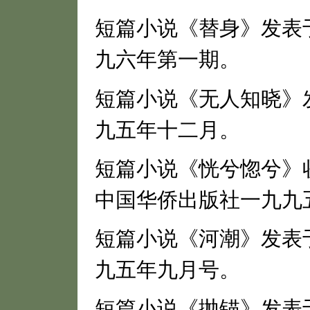
短篇小说《替身》发表
九六年第一期。
短篇小说《无人知晓》
九五年十二月。
短篇小说《恍兮惚兮》
中国华侨出版社一九九
短篇小说《河潮》发表
九五年九月号。
短篇小说《抛锚》发表