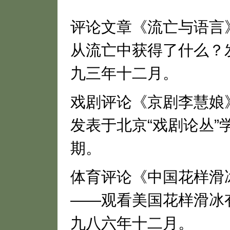
评论文章《流亡与语言
从流亡中获得了什么？
九三年十二月。
戏剧评论《京剧李慧娘
发表于北京“戏剧论丛”
期。
体育评论《中国花样滑
——观看美国花样滑冰
九八六年十二月。