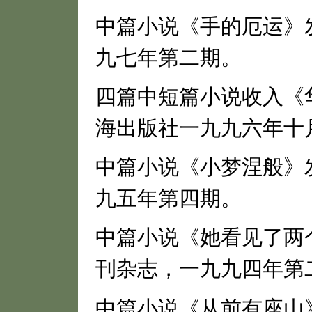
中篇小说《手的厄运》
九七年第二期。
四篇中短篇小说收入《
海出版社一九九六年十
中篇小说《小梦涅般》
九五年第四期。
中篇小说《她看见了两
刊杂志，一九九四年第
中篇小说《从前有座山