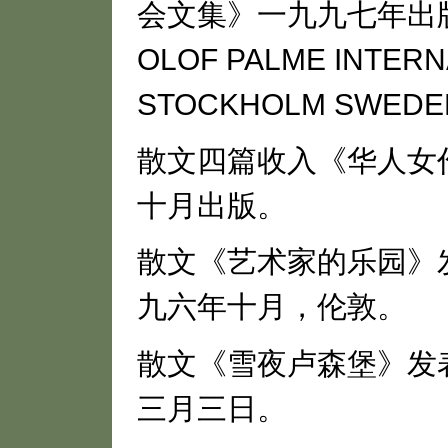
会文集》一九九七年出版。（P
OLOF PALME INTERN
STOCKHOLM SWED
散文四篇收入《华人女
十月出版。
散文《艺术家的乐园》
九六年十月，伦敦。
散文《雪夜卢森堡》发
三月三日。