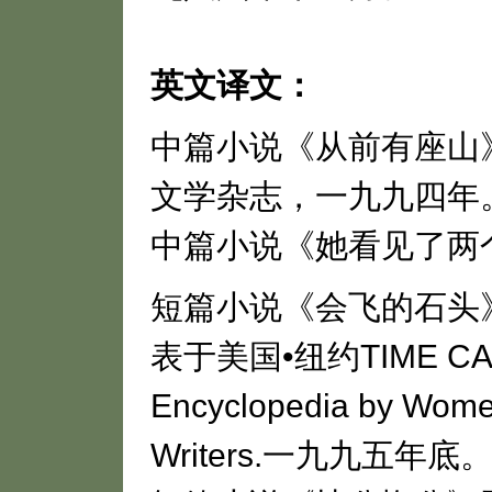
英文译文：
中篇小说《从前有座山
文学杂志，一九九四年
中篇小说《她看见了两
短篇小说《会飞的石头
表于美国•纽约TIME CAPS
Encyclopedia by Women
Writers.一九九五年底