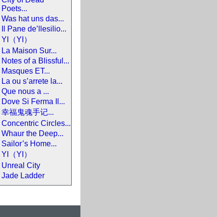
Poets...
Was hat uns das...
Il Pane de’llesilio...
YI（YI）
La Maison Sur...
Notes of a Blissful...
Masques ET...
La ou s’arrete la...
Que nous a ...
Dove Si Ferma Il...
幸福鬼魂手记...
Concentric Circles...
Whaur the Deep...
Sailor’s Home...
YI（YI）
Unreal City
Jade Ladder