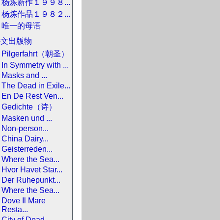
杨炼新作１９９８...
杨炼作品１９８２...
唯一的母语
外文出版物
Pilgerfahrt（朝圣）
In Symmetry with ...
Masks and ...
The Dead in Exile...
En De Rest Ven...
Gedichte（诗）
Masken und ...
Non-person...
China Dairy...
Geisterreden...
Where the Sea...
Hvor Havet Star...
Der Ruhepunkt...
Where the Sea...
Dove Il Mare
Resta...
City of Dead