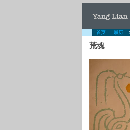
首页
履历
荒魂