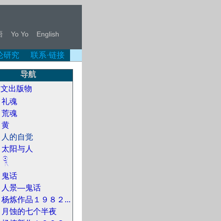
语
Yo Yo
English
论研究
联系·链接
导航
中文出版物
礼魂
荒魂
黄
人的自觉
太阳与人
鬼话
人景—鬼话
杨炼作品１９８２...
月蚀的七个半夜