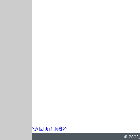
^返回页面顶部^
© 2005