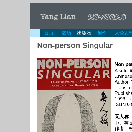
首页
履历
出版物
创作
文论思
Non-person Singular
Non-per
A select
Chinese 
Author:
Translat
Publish
1996. L
ISBN 0-
无人称
中、英
作者：